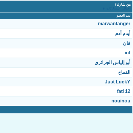
من شارك؟
إجمالي المشاركات: 9
اسم العضو
marwantanger
أيدم أدم
فان
inf
أبو إلياس الجزائري
القماح
Just LuckY
fati 12
nouinou