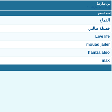
من شارك؟
إجمالي المشاركات: 7
اسم العضو
القماح
فضيلة طالبي
Live life
mouad jaifer
hamza afso
max