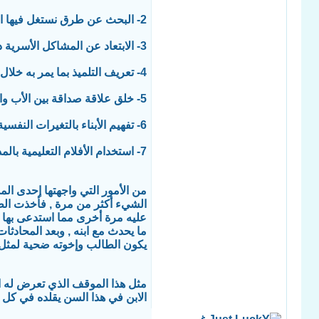
2- البحث عن طرق نستغل فيها التلميذ خلال أوقات الفراغ, بدلا من أن نجعله خارج الصف .
3- الابتعاد عن المشاكل الأسرية داخل البيت لتكون بعيدا عن مسمع ومرأى الأبناء وتوفير الجو الهادئ لهم .
4- تعريف التلميذ بما يمر به خلال هذه المرحلة من عمره .
5- خلق علاقة صداقة بين الأب وابنه .
6- تفهيم الأبناء بالتغيرات النفسية والجسمية التي تحدث في هذا الفترة ( المراهقة ).
7- استخدام الأفلام التعليمية بالمدرسة للحد من انتشار هذه الظاهرة .
من الأمور التي واجهتها إحدى ا
الشيء أكثر من مرة , فأخذت الط
عليه مرة أخرى مما استدعى بها ال
ما يحدث مع ابنه , وبعد المحادثا
يكون الطالب وإخوته ضحية لمثل ه
مثل هذا الموقف الذي تعرض له الا
الابن في هذا السن يقلده في كل