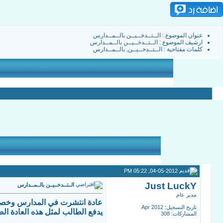
عنوان الموضوع :
الــتــدخــيــن بالــمــدارس
ارشيف الموضوع
:
الــتــدخــيــن بالــمــدارس
كلمات مفتاحية :
الــتــدخــيــن
,
بالــمــدارس
04-05-2012, 05:22 PM
Just LuckY
الــتــدخــيــن بالــمــدارس
مدير عام
عادة انتشرت في المدارس وخصوصا 
تاريخ التسجيل: Apr 2012
يدفع الطالب لمثل هذه العادة الض
المشاركات: 308