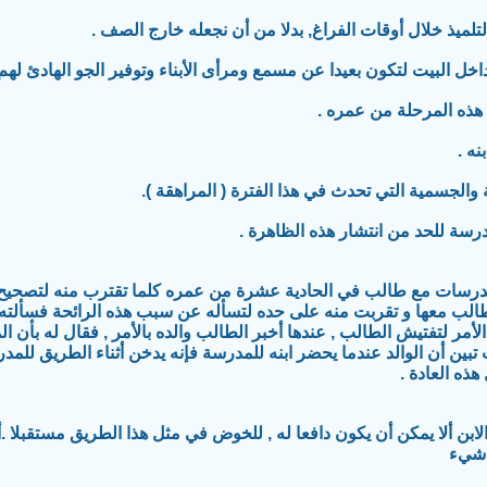
لمدرسات مع طالب في الحادية عشرة من عمره كلما تقترب منه لتصحيح كر
الب معها و تقربت منه على حده لتسأله عن سبب هذه الرائحة فسألته :
أمر لتفتيش الطالب , عندها أخبر الطالب والده بالأمر , فقال له بأن ا
ت تبين أن الوالد عندما يحضر ابنه للمدرسة فإنه يدخن أثناء الطريق للمد
ذه العادة .
بن ألا يمكن أن يكون دافعا له , للخوض في مثل هذا الطريق مستقبلا .ألي
 شيء