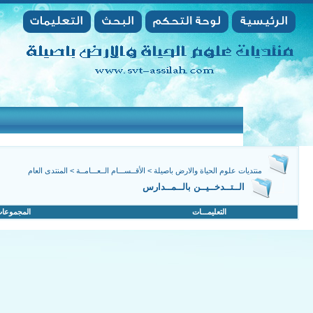
منتديات علوم الحياة والارض باصيلة
>
الأقــســـام الــعـــامــة
>
المنتدى العام
الــتــدخــيــن بالــمــدارس
التعليمـــات
المجموعا