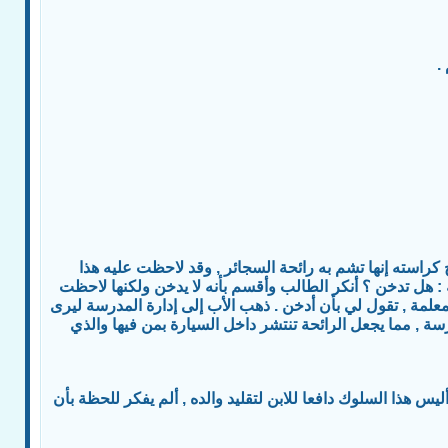
استه إنها تشم به رائحة السجائر , وقد لاحظت عليه هذا
 هل تدخن ؟ أنكر الطالب وأقسم بأنه لا يدخن ولكنها لاحظت
لمعلمة , تقول لي بأن أدخن . ذهب الأب إلى إدارة المدرسة ليرى
رسة , مما يجعل الرائحة تنتشر داخل السيارة بمن فيها والذي
س هذا السلوك دافعا للابن لتقليد والده , ألم يفكر للحظة بأن