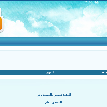
ت
التقويم
الــتــدخــيــن بالــمــدارس
المنتدى العام