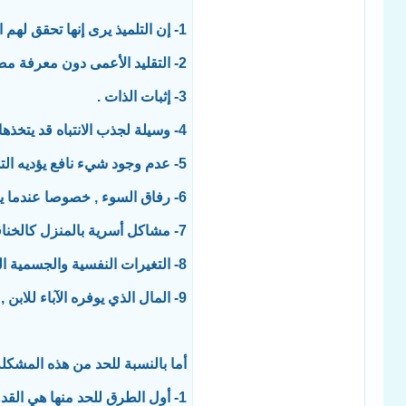
1- إن التلميذ يرى إنها تحقق لهم الرجولة خصوصا وإنهم يرون آبائهم يدخنون وكذلك بعض المدرسين .
2- التقليد الأعمى دون معرفة مضاره .
3- إثبات الذات .
4- وسيلة لجذب الانتباه قد يتخذها بعض التلاميذ لجذب الانتباه إليهم .
5- عدم وجود شيء نافع يؤديه التلميذ خلال وقت الفراغ .
6- رفاق السوء , خصوصا عندما يصادق التلميذ من هم أكبر منه سنا .
7- مشاكل أسرية بالمنزل كالخناقات العائلية ,الطلاق أو وفاة أحد الوالدين .
8- التغيرات النفسية والجسمية التي تحدث في هذا الفترة ( المراهقة ).
9- المال الذي يوفره الآباء للابن , دون معرفة فيما يصرفه وأين ؟ .
أما بالنسبة للحد من هذه المشكلة
1- أول الطرق للحد منها هي القدوة في البيت و المدرسة .