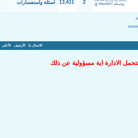
04:12 PM
01-22-2013
13,411
2
اسئلة واستفسارات
بواسطة
Meed007
conver
الاتصال بنا
-
الأرشيف
-
الأعلى
تتحمل الادارة اية مسؤولية عن ذلك