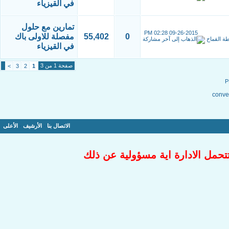
في القيزياء
تمارين مع حلول
02:28 PM
09-26-2015
0
55,402
مفصلة للاولى باك
طة
القماح
في القيزياء
صفحة 1 من 3
>
3
2
1
conver
الاتصال بنا
-
الأرشيف
-
الأعلى
تتحمل الادارة اية مسؤولية عن ذلك