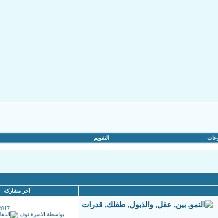
عات
التقويم
آخر مشاركة
2017
بواسطة
الاميرة نوف