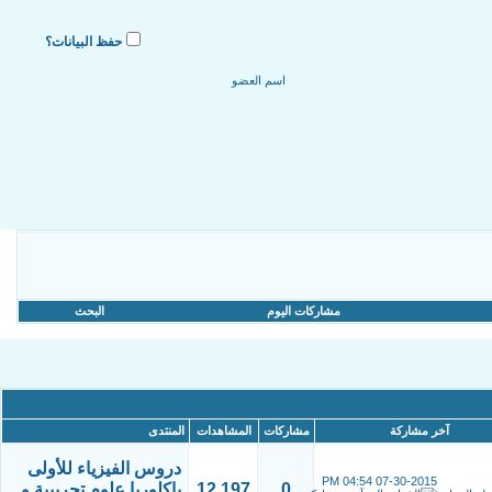
حفظ البيانات؟
مشاركات اليوم
البحث
آخر مشاركة
مشاركات
المشاهدات
المنتدى
دروس الفيزياء للأولى
04:54 PM
07-30-2015
0
12,197
باكلوريا علوم تجريبية و