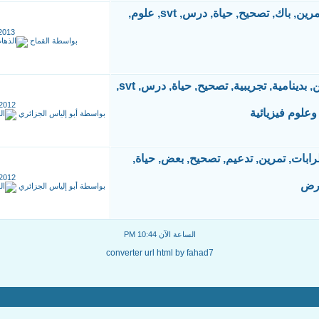
2013
بواسطة
القماح
2012
بواسطة
أبو إلياس الجزائري
2012
ارض
بواسطة
أبو إلياس الجزائري
الساعة الآن
10:44 PM
converter url html by fahad7