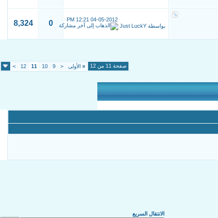
12:21 PM
04-05-2012
8,324
0
بواسطة
Just LuckY
صفحة 11 من 12
«
الأولى
<
9
10
11
12
>
الانتقال السريع