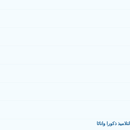
لاميذ ذكورا واناثا