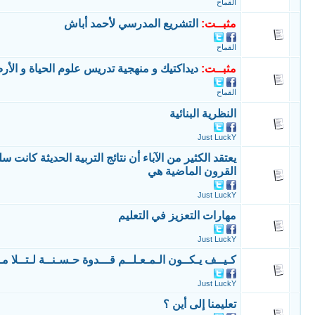
القماح
مثبــت:
التشريع المدرسي لأحمد أباش
القماح
مثبــت:
ديداكتيك و منهجية تدريس علوم الحياة و الأ
القماح
النظرية البنائية
Just LuckY
يعتقد الكثير من الآباء أن نتائج التربية الحديثة كانت 
القرون الماضية هي
Just LuckY
مهارات التعزيز في التعليم
Just LuckY
كـيــف يـكــون الـمـعـلــم قـــدوة حـسـنــة لـتــلا مـ
Just LuckY
تعليمنا إلى أين ؟