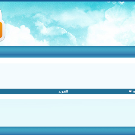
ت
التقويم