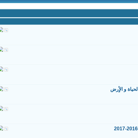
حياة و الأٍرض