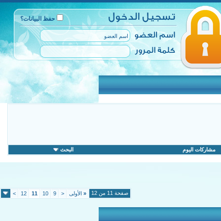
حفظ البيانات؟
مشاركات اليوم
البحث
صفحة 11 من 12
«
الأولى
<
9
10
11
12
>