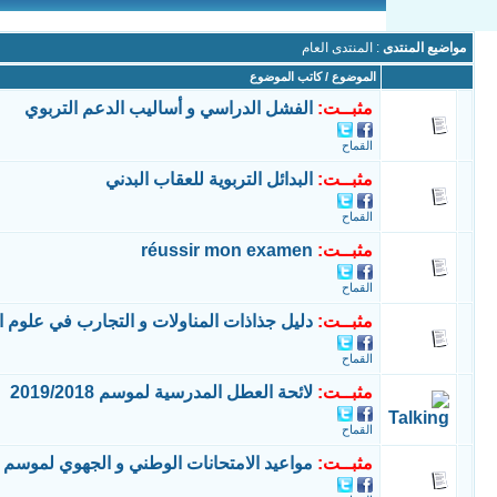
مواضيع المنتدى
: المنتدى العام
الموضوع
/
كاتب الموضوع
مثبــت:
الفشل الدراسي و أساليب الدعم التربوي
القماح
مثبــت:
البدائل التربوية للعقاب البدني
القماح
مثبــت:
réussir mon examen
القماح
مثبــت:
دليل جذاذات المناولات و التجارب في علوم ال
القماح
مثبــت:
لائحة العطل المدرسية لموسم 2019/2018
القماح
مثبــت:
مواعيد الامتحانات الوطني و الجهوي لموسم 2016-2017