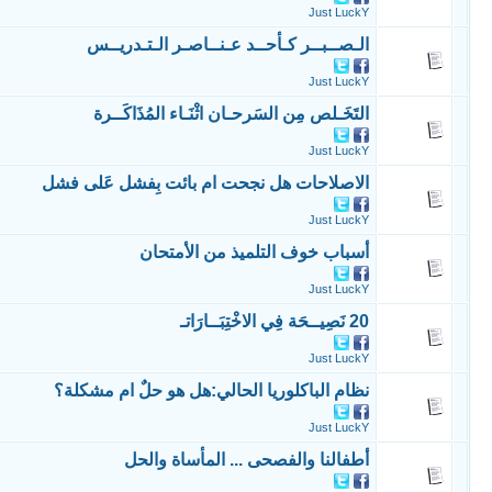
Just LuckY
الـصــبــر كـأحــد عـنــاصـر الـتـدريــس
Just LuckY
التَخَـلص مِن السَرحـان اثْنَـاء المُذَاكَــرة
Just LuckY
الاصلاحات هل نجحت ام بائت بِفشل عَلى فشل
Just LuckY
أسباب خوف التلميذ من الأمتحان
Just LuckY
20 نَصِيــحَة فِي الاخْتِبَــارَاتـ
Just LuckY
نظام الباكلوريا الحالي:هل هو حلٌ ام مشكلة؟
Just LuckY
أطفالنا والفصحى ... المأساة والحل