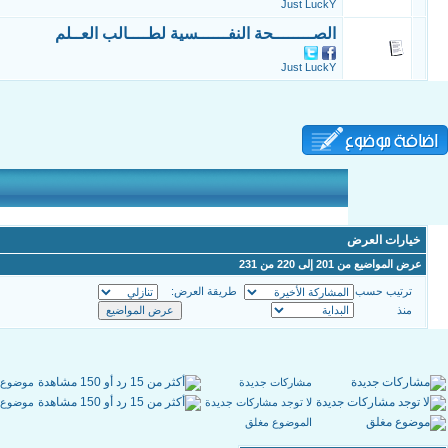
Just LuckY
الصــــــــحة النفــــــسية لطــــالب العــلم
Just LuckY
خيارات العرض
عرض المواضيع من 201 إلى 220 من 231
ترتيب حسب
طريقة العرض:
منذ
مشاركات جديدة
موضوع 
لا توجد مشاركات جديدة
موضوع ن
الموضوع مغلق