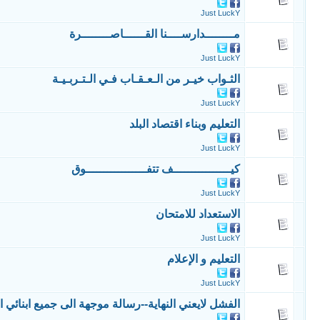
Just LuckY
مــــــــدارســــنا القــــــاصــــــــرة
Just LuckY
الثـواب خيـر من الـعـقـاب فـي الـتـربـيـة
Just LuckY
التعليم وبناء اقتصاد البلد
Just LuckY
كيــــــــــــــــف تتفـــــــــــــــــوق
Just LuckY
الاستعداد للامتحان
Just LuckY
التعليم و الإعلام
Just LuckY
الفشل لايعني النهاية--رسالة موجهة الى جميع ابنائي الت