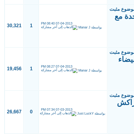
دة مع
08:40 PM
07-04-2013
30,321
1
بواسطة
Manar J
يضاء
08:27 PM
07-04-2013
19,456
1
بواسطة
Manar J
راكش
07:34 PM
07-03-2013
26,667
0
بواسطة
Just LuckY