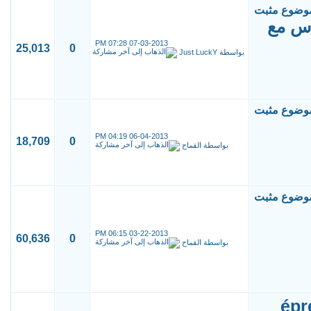
اس مع
07:28 PM
07-03-2013
25,013
0
بواسطة
Just LuckY
04:19 PM
06-04-2013
18,709
0
بواسطة
القماح
06:15 PM
03-22-2013
60,636
0
بواسطة
القماح
épr