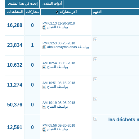
أدوات المنتدى
إبحث في هذا المنتدى
التقييم
آخر مشاركة
مشاركات
المشاهدات
02:13 PM
11-20-2018
16,288
0
بواسطة
القماح
09:53 PM
03-25-2018
23,834
1
بواسطة
abou omayma anas
10:54 AM
03-15-2018
10,632
0
بواسطة
القماح
10:51 AM
03-15-2018
11,274
0
بواسطة
القماح
10:19 AM
03-06-2018
50,376
0
بواسطة
القماح
les déchets 
05:56 PM
02-20-2018
12,591
0
بواسطة
القماح