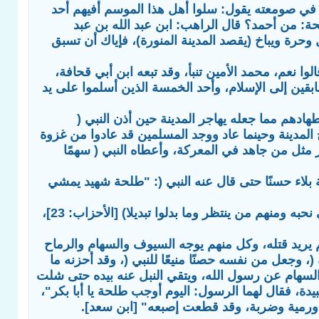
في صومعته يقول: سلوا أهل هذا الموسم أفيهم أحد
: من أحمد؟ قال الراهب: ابن عبد الله بن عبد
حرة ويباخ (يقصد المدينة المنورة)، فإياك أن تسبق
نعم، محمد الأمين تنبأ، وقد تبعه ابن أبي قحافة،
قين إلى الإسلام، وأحد الخمسة الذين أسلموا على يد
هم مما جعله يهاجر المدينة حين أذن النبي (
لمدينة وحينما عاد ووجد المسلمين قد عادوا من غزوة
ر مثل من جاهد في المعركة، وأعطاه النبي ( سهمًا
 بلاء حسنًا حتى قال عنه النبي (: "طلحة شهيد يمشي
وحينما نزل قول الله تعالى: (من المؤمنين رجال صدقوا ما عاهدوا الله عليه فمنهم من قضى نحبه ومنهم من ينتظر وما بدلوا تبديلا) [الأحزاب: 23]،
يد قتله، وكل منهم يوجه السيوف والسهام والرماح
جعل من نفسه حصنًا منيعًا للنبي (، وقد أحزنه ما
سهام عن رسول الله، ويتقي النبل عنه بيده حتى شلت
ة، فقال لهما الرسول: اليوم أوجب طلحة يا أبا بكر"،
 ورمية وضربة، وقد قطعت إصبعه" [ابن سعد].