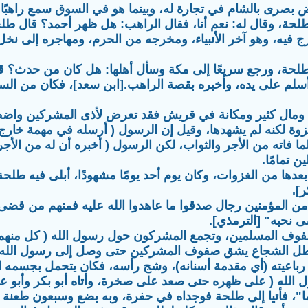
بصرى بالشام في تجارة له، وبينما هو في السوق سمع راهبًا 
حة، وقال له: نعم أنا، فقال الراهب: هل ظهر أحمد؟ قال طلحة
فيه، وهو آخر الأنبياء، ومخرجه من الحرم، ومهاجره إلى نخل و
حة، ورجع سريعًا إلى مكة وسأل أهلها: هل كان من حدث؟ قالوا 
لم على يده، وأخبره بقصة الراهب.[ابن سعد]، فكان من الساب
ومال كثير ومكانة في قريش فقد تعرض لأذى المشركين واضطهاد
وة لكنه لم يشهدها، وقيل إن الرسول ( أرسله في مهمة خارج ا
لما فاته من الأجر والثواب، لكن الرسول ( أخبره أن له من الأج
ن تمامًا.
دها من الغزوات، وكان يوم أحد يومًا مشهودًا، أبلى فيه طلحة
].
 نحبه" [الترمذي].
 المسلمين، وتجمع المشركون حول رسول الله ( كل منهم ير
بطل الشجاع يشق صفوف المشركين حتى وصل إلى رسول الله (، و
باعيته (أي مقدمة أسنانه)، وشج رأسه، فكان يتحمل بجسمه ال
لله ( على ظهره حتى صعد على صخرة، وأتاه أبو بكر وأبو عبيد
ما"، فأتيا إلى طلحة فوجداه في حفرة، وبه بضع وسبعون طعنة