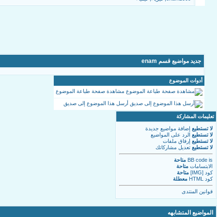
جديد مواضيع قسم enam
أدوات الموضوع
مشاهدة صفحة طباعة الموضوع
أرسل هذا الموضوع إلى صديق
تعليمات المشاركة
لا تستطيع
إضافة مواضيع جديدة
لا تستطيع
الرد على المواضيع
لا تستطيع
إرفاق ملفات
لا تستطيع
تعديل مشاركاتك
is
BB code
متاحة
الابتسامات
متاحة
كود [IMG]
متاحة
كود HTML
معطلة
قوانين المنتدى
المواضيع المتشابهه