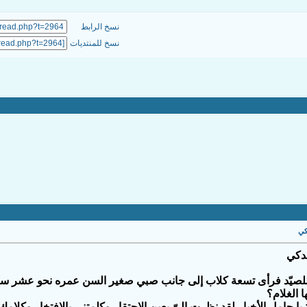
نسخ الرابط
نسخ للمنتديات
كي
لدكي
لصيّد فرأى تسعة كلاب إلى جانب صبي صغير السن عمره نحو عشر سنو
ا الغلام؟
ا حامل الأخبار لقد نظرت إلىّ بعين الاحتقار وكلمتني بالافتخار وكلامك