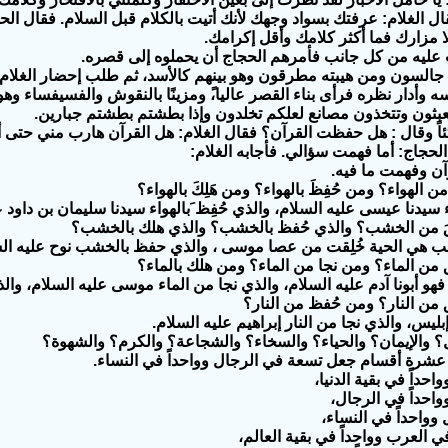
ل الغلام: عرفتك بسواد وجهك لأنك أتيت بالكلام قبل السلام. فقال الحج
لا مزارك فما أكثر كلامك وأقل إكرامك.
ت عليه من كل جانب فأمرهم الحجاج أن يحملوه إلى قصره.
لسون ومن هيبته مطرقون وهو بينهم كالأسد، ثم طلب إحضار الغلام،
سه وأدار نظره فرأى بناء القصر عاليا،ً ومزينًا بالنقوش والفسيفساء وهو ف
ة تعبثون وتتخذون مصانع لعلكم تخلدون وإذا بطشتم بطشتم جبارين.
ئاً وقال : هل حفظت القرآن؟ فقال الغلام: هل القرآن هارب مني حتى 
حجاج: أما فهمت سؤالي. فأجابه الغلام:
آن وفهمت ما فيه.
ن الهواء؟ ومن حُفِظَ بالهواء؟ ومن هَلِكَ بالهواء؟
ء سيدنا عيسى عليه السلام، والذي حُفِظ َبالهواء سيدنا سليمان بن داود عل
ِقَ من الخشب؟ والذي حُفظ بالخشب؟ والذي هلك بالخشب؟
خشب هي الحية خُلِقت من عصا موسى ، والذي حفظ بالخشب نوح عليه الس
من الماء؟ ومن نجا من الماء؟ ومن هلك بالماء؟
 فهو أبونا آدم عليه السلام، والذي نجا من الماء موسى عليه السلام، وا
من النار؟ ومن حُفظ من النار؟
بليس، والذي نجا من النار إبراهيم عليه السلام.
؟ والإيمان؟ والحياء؟ والسخاء؟ والشجاعة؟ والكرم؟ والشهوة؟
 عشرة أقسام جعل تسعة في الرجال وواحداً في النساء.
حداً في بقية الدنيا،
احداً في الرجال،
واحداً في النساء،
العرب وواحداً في بقية العالم،