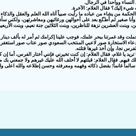
نساء وواحداً في الرجال.
يء إليك؟ فقال الغلام: الآخرة.
الحكمة من يشاء من عباده ما رأيت صبياً أتاه الله العلم والعقل والذكاء
 وأنا صغير لم أطـّلع بعد على أحوالهن ورغائبهن ومعاشرتهن، ولكني س
، وبنت العشرين نزهة للناظرين، وبنت الثلاثين جنة نعيم، وبنت الأربع
جملت وقد غمرتنا ببحر علمك، فوجب علينا إكرامك ثم أمر له بألف د
اء الاستخارة
صور لاعبي المنتخب السعودي
صور عتاب
صور استغفر ا
فرس نجا، وإن أخذ غيرها قتلته.
 تريد يا غلام، فقال الغلام: إن كنت تخيرني فإنني أختار الفرس، أما إن
لك فيهم. فقال الغلام: قبلتهم لا أخلف الله عليك غيرهم ولا جمعني بك 
سالماً غانماً؛ بفضل ذكائه وفهمه ومعرفته وحسن إطلاعه والله اعلى وا