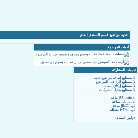
جديد مواضيع قسم المنتدى العام
أدوات الموضوع
مشاهدة صفحة طباعة الموضوع
أرسل هذا الموضوع إلى صديق
تعليمات المشاركة
لا تستطيع
إضافة مواضيع جديدة
لا تستطيع
الرد على المواضيع
لا تستطيع
إرفاق ملفات
لا تستطيع
تعديل مشاركاتك
is
BB code
متاحة
الابتسامات
متاحة
كود [IMG]
متاحة
كود HTML
معطلة
قوانين المنتدى