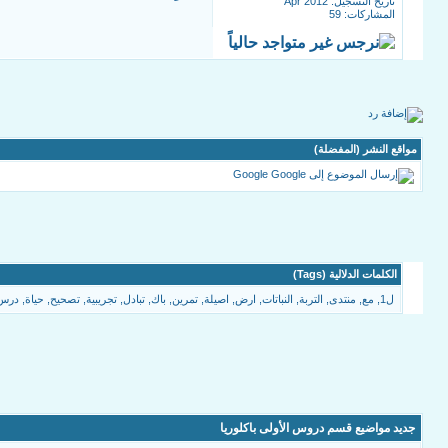
تاريخ التسجيل: Apr 2012
المشاركات: 59
مواقع النشر (المفضلة)
Google
الكلمات الدلالية (Tags)
ل1
,
مع
,
منتدى
,
التربة
,
النباتات
,
ارض
,
اصيلة
,
تمرين
,
باك
,
تبادل
,
تجريبية
,
تصحيح
,
حياة
,
درس
جديد مواضيع قسم دروس الأولى باكلوريا