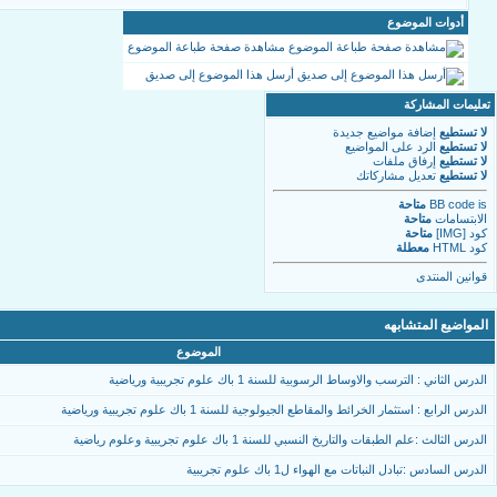
أدوات الموضوع
مشاهدة صفحة طباعة الموضوع
أرسل هذا الموضوع إلى صديق
تعليمات المشاركة
لا تستطيع
إضافة مواضيع جديدة
لا تستطيع
الرد على المواضيع
لا تستطيع
إرفاق ملفات
لا تستطيع
تعديل مشاركاتك
is
BB code
متاحة
الابتسامات
متاحة
كود [IMG]
متاحة
كود HTML
معطلة
قوانين المنتدى
المواضيع المتشابهه
الموضوع
الدرس الثاني : الترسب والاوساط الرسوبية للسنة 1 باك علوم تجريبية ورياضية
الدرس الرابع : استثمار الخرائط والمقاطع الجيولوجية للسنة 1 باك علوم تجريبية ورياضية
الدرس الثالث :علم الطبقات والتاريخ النسبي للسنة 1 باك علوم تجريبية وعلوم رياضية
الدرس السادس :تبادل النباتات مع الهواء ل1 باك علوم تجريبية