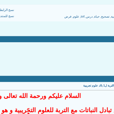
نسخ الرابط
نسخ للمنتد
ية
,
تصحيح
,
حياة
,
درس
,
svt
,
علوم
,
فرض
لوم تجريبية
السلام عليكم ورحمة الله تعالى و
ادل النباتات مع التربة للعلوم التجََِِريبية و ه