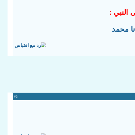
 النبي :
ا محمد
2
#