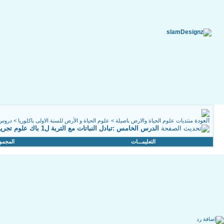
منتديات علوم الحياة والارض باصيلة
>
علوم الحياة و الأرض للسنة الاولى باكلوريا
>
دروس ا
الدرس الخامس :تبادل النباتات مع التربة ل1 باك علوم تجريبية
التعليمـــات
المجمو