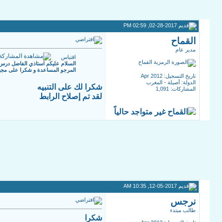
02-28-2017, 02:59 PM
القماح
مدير عام
اقتباس
السلام عليكم استاذي الفاضل درس تبا
المرجو المساعدة و شكرا على مجه
تاريخ التسجيل: Apr 2012
الدولة: أصيلة - المغرب
شكرا لك على التنبيه
المشاركات: 1,091
لقد تم إصلاح الرابط
12-05-2017, 10:35 AM
نرجس
طالب مبتدء
شكرا