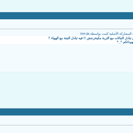
المشاركة الأصلية كتبت بواسطة kim jia
دل النباتات مع التربة مكيخرجش !! فيه تبادل النبتة مع الهواء ?
وداتكم ^_^