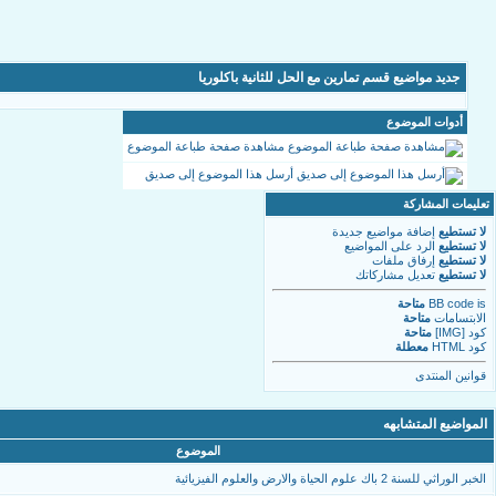
جديد مواضيع قسم تمارين مع الحل للثانية باكلوريا
أدوات الموضوع
مشاهدة صفحة طباعة الموضوع
أرسل هذا الموضوع إلى صديق
تعليمات المشاركة
لا تستطيع
إضافة مواضيع جديدة
لا تستطيع
الرد على المواضيع
لا تستطيع
إرفاق ملفات
لا تستطيع
تعديل مشاركاتك
is
BB code
متاحة
الابتسامات
متاحة
كود [IMG]
متاحة
كود HTML
معطلة
قوانين المنتدى
المواضيع المتشابهه
الموضوع
الخبر الوراثي للسنة 2 باك علوم الحياة والارض والعلوم الفيزيائية