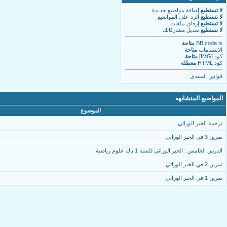
لا تستطيع
إضافة مواضيع جديدة
لا تستطيع
الرد على المواضيع
لا تستطيع
إرفاق ملفات
لا تستطيع
تعديل مشاركاتك
is
BB code
متاحة
الابتسامات
متاحة
كود [IMG]
متاحة
كود HTML
معطلة
قوانين المنتدى
المواضيع المتشابهه
الموضوع
ترجمة الخبر الوراثي
تمرين 3 في الخبر الوراثي
الدرس الخامس : الخبر الوراثي للسنة 1 باك علوم رياضية
تمرين 2 في الخبر الوراثي
تمرين 1 في الخبر الوراثي