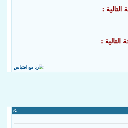
لتالية :
لتالية :
2
#