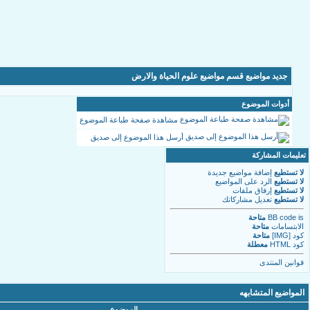
جديد مواضيع قسم مواضيع علوم الحياة والارض
أدوات الموضوع
مشاهدة صفحة طباعة الموضوع
أرسل هذا الموضوع إلى صديق
تعليمات المشاركة
لا تستطيع
إضافة مواضيع جديدة
لا تستطيع
الرد على المواضيع
لا تستطيع
إرفاق ملفات
لا تستطيع
تعديل مشاركاتك
is
BB code
متاحة
الابتسامات
متاحة
كود [IMG]
متاحة
كود HTML
معطلة
قوانين المنتدى
المواضيع المتشابهه
الموضوع